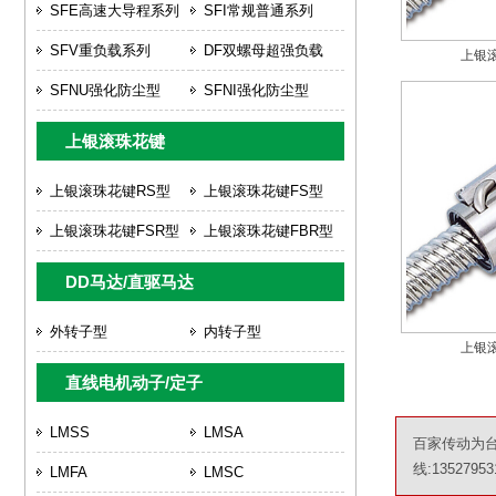
SFE高速大导程系列
SFI常规普通系列
SFV重负载系列
DF双螺母超强负载
上银滚
SFNU强化防尘型
SFNI强化防尘型
上银滚珠花键
上银滚珠花键RS型
上银滚珠花键FS型
上银滚珠花键FSR型
上银滚珠花键FBR型
DD马达/直驱马达
外转子型
内转子型
上银滚
直线电机动子/定子
LMSS
LMSA
百家传动为台
线:13527953
LMFA
LMSC