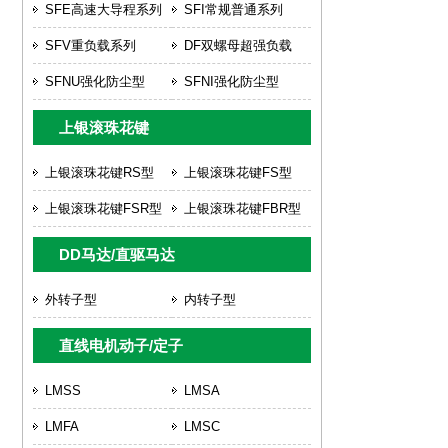
SFE高速大导程系列
SFI常规普通系列
SFV重负载系列
DF双螺母超强负载
SFNU强化防尘型
SFNI强化防尘型
上银滚珠花键
上银滚珠花键RS型
上银滚珠花键FS型
上银滚珠花键FSR型
上银滚珠花键FBR型
DD马达/直驱马达
外转子型
内转子型
直线电机动子/定子
LMSS
LMSA
LMFA
LMSC