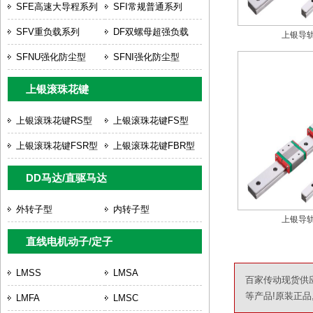
SFE高速大导程系列
SFI常规普通系列
SFV重负载系列
DF双螺母超强负载
上银导轨
SFNU强化防尘型
SFNI强化防尘型
上银滚珠花键
上银滚珠花键RS型
上银滚珠花键FS型
上银滚珠花键FSR型
上银滚珠花键FBR型
DD马达/直驱马达
外转子型
内转子型
上银导轨
直线电机动子/定子
LMSS
LMSA
百家传动现货供应上
等产品!原装正品,
LMFA
LMSC